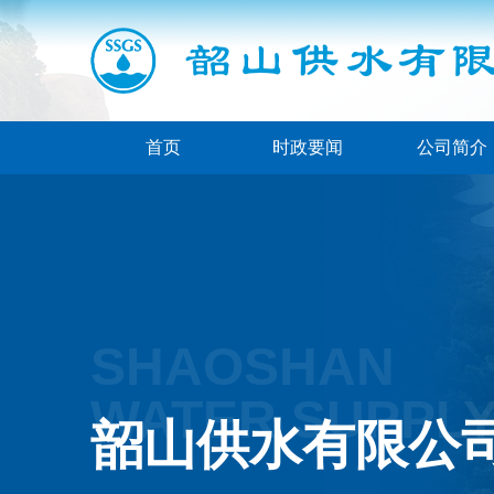
首页
时政要闻
公司简介
SHAOSHAN
WATER SUPPLY 
韶山供水有限公