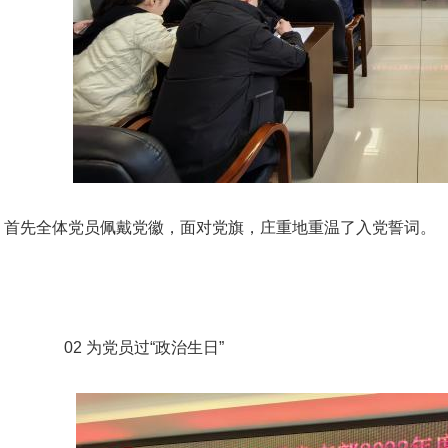
首先全体党员佩戴党徽，面对党旗，庄重地重温了入党誓词。
02 为党员过“政治生日”