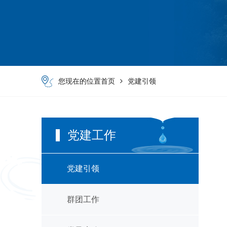
您现在的位置
首页
党建引领
党建工作
党建引领
群团工作