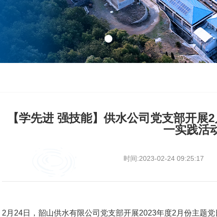
【学先进 强技能】供水公司党支部开展
一实践活
时间:2023-02-24 09:25:17
2月24日，韶山供水有限公司党支部开展2023年度2月份主