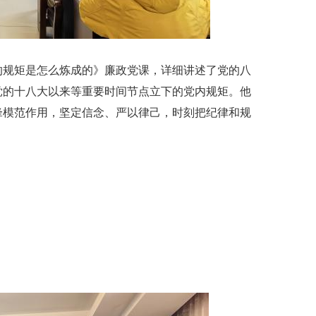
的规矩是怎么炼成的》廉政党课，详细讲述了党的八
党的十八大以来等重要时间节点立下的党内规矩。他
锋模范作用，坚定信念、严以律己，时刻把纪律和规