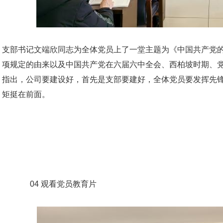
支部书记文端欣同志为全体党员上了一堂主题为《中国共产党
项规定的由来以及中国共产党在六届六中全会、西柏坡时期、
指出，公司要建设好，首先是支部要建好，全体党员要发挥先
矩挺在前面。
04 观看党员教育片